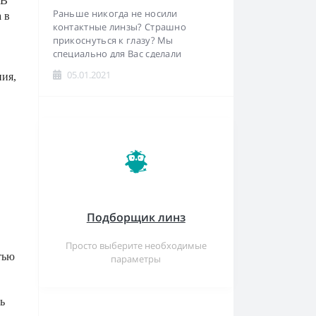
 В
Раньше никогда не носили
 в
контактные линзы? Страшно
прикоснуться к глазу? Мы
специально для Вас сделали
инструкцию как правильно одеть и
05.01.2021
ния,
снять линзы...
Подборщик линз
Просто выберите необходимые
тью
параметры
ь