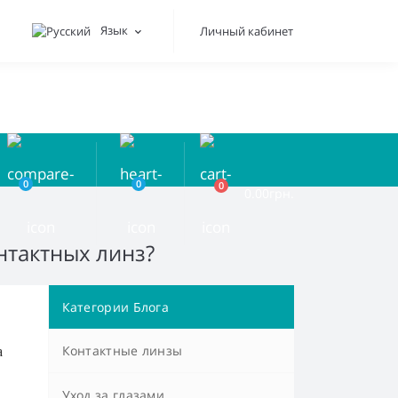
Язык
Личный кабинет
0
0
0
0.00грн.
нтактных линз?
Категории Блога
Контактные линзы
а
Уход за глазами