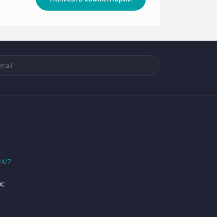
24/7
х: