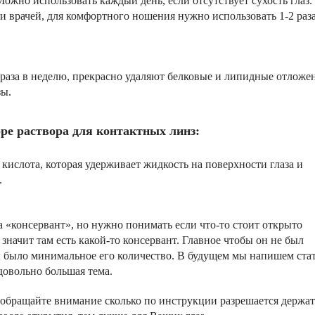
Можно использовать каждый день, если отсутствует сухость глаз.
 врачей, для комфортного ношения нужно использовать 1-2 раза
 раза в неделю, прекрасно удаляют белковые и липидные отложе
зы.
ре раствора для контактных линз:
 кислота, которая удерживает жидкость на поверхности глаза и
.
 «консервант», но нужно понимать если что-то стоит открыто
 значит там есть какой-то консервант. Главное чтобы он не был
ы было минимальное его количество. В будущем мы напишем ста
 довольно большая тема.
, обращайте внимание сколько по инструкции разрешается держат