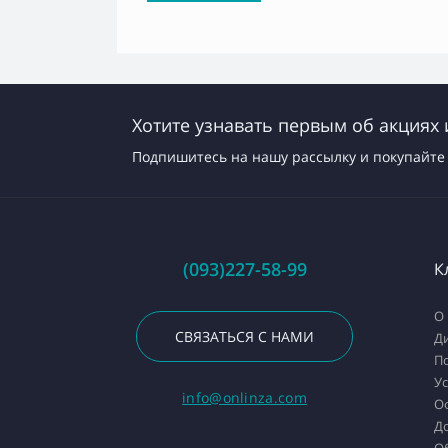
Хотите узнавать первым об акциях 
Подпишитесь на нашу рассылку и покупайте 
(093)227-58-99
К
О 
СВЯЗАТЬСЯ С НАМИ
Д
П
У
info@onlinza.com
О
До