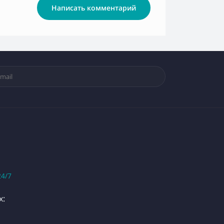
Написать комментарий
24/7
х: