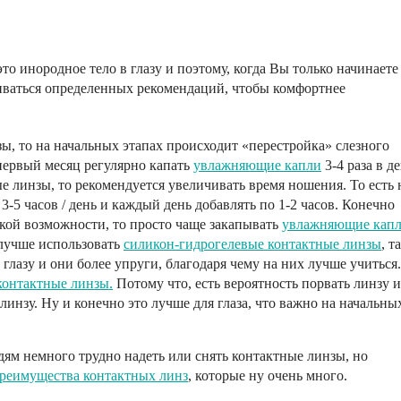
то инородное тело в глазу и поэтому, когда Вы только начинаете
иваться определенных рекомендаций, чтобы комфортнее
ы, то на начальных этапах происходит «перестройка» слезного
 первый месяц регулярно капать
увлажняющие капли
3-4 раза в де
е линзы, то рекомендуется увеличивать время ношения. То есть 
а 3-5 часов / день и каждый день добавлять по 1-2 часов. Конечно
такой возможности, то просто чаще закапывать
увлажняющие кап
 лучше использовать
силикон-гидрогелевые контактные линзы
, т
глазу и они более упруги, благодаря чему на них лучше учиться.
контактные линзы.
Потому что, есть вероятность порвать линзу и
линзу. Ну и конечно это лучше для глаза, что важно на начальны
ям немного трудно надеть или снять контактные линзы, но
реимущества контактных линз
, которые ну очень много.