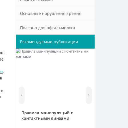
Основные нарушения зрения
Полезно для офтальмолога
Рекомендуемые публикации
нь.
не
ли
.
ак
 в
‹
›
х
Правила манипуляций с
контактными линзами