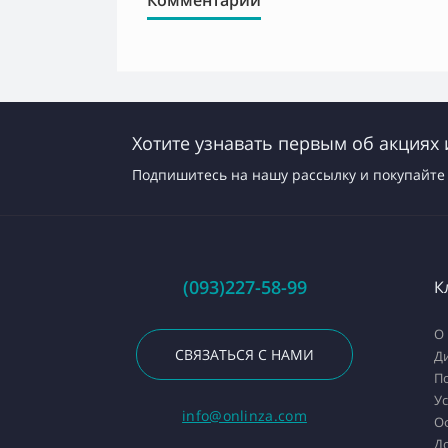
Комментарии
Хотите узнавать первым об акциях 
Подпишитесь на нашу рассылку и покупайте 
(093)227-58-99
К
О 
СВЯЗАТЬСЯ С НАМИ
Д
П
У
info@onlinza.com
О
До