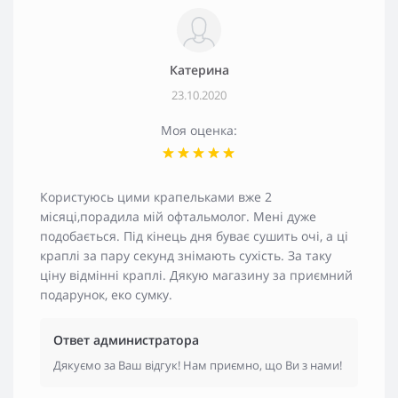
Катерина
23.10.2020
Моя оценка:
Користуюсь цими крапельками вже 2
місяці,порадила мій офтальмолог. Мені дуже
подобається. Під кінець дня буває сушить очі, а ці
краплі за пару секунд знімають сухість. За таку
ціну відмінні краплі. Дякую магазину за приємний
подарунок, еко сумку.
Ответ администратора
Дякуємо за Ваш відгук! Нам приємно, що Ви з нами!