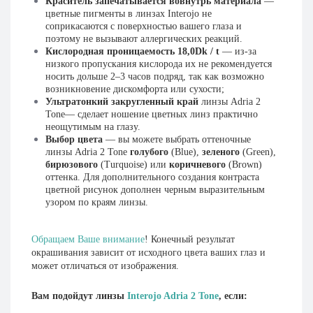
Краситель запечатывается вовнутрь материала
—
цветные пигменты в линзах Interojo не
соприкасаются с поверхностью вашего глаза и
поэтому не вызывают аллергических реакций.
Кислородная проницаемость 18,0Dk / t
— из-за
низкого пропускания кислорода их не рекомендуется
носить дольше 2–3 часов подряд, так как возможно
возникновение дискомфорта или сухости;
Ультратонкий закругленный край
линзы Adria 2
Tone— сделает ношение цветных линз практично
неощутимым на глазу.
Выбор цвета
— вы можете выбрать оттеночные
линзы Adria 2 Tone
голубого
(Blue),
зеленого
(Green),
бирюзового
(Turquoise)
или
коричневого
(Brown)
оттенка. Для дополнительного создания контраста
цветной рисунок дополнен черным выразительным
узором по краям линзы.
Обращаем Ваше
в
нимание
! Конечный результат
окрашивания зависит от исходного цвета ваших глаз и
может отличаться от изображения.
Вам
подойдут
линзы
Interojo Adria 2 Tone
,
если
: