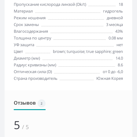
Пропускание кислорода линзой (Dk/t)
18
Материал
гидрогель
Режим ношения
дневной
Срок замены
3 месяца
Влагосодержания
43%
Толщина по центру
0.08 мм
УФ защита
нет
Цвет
brown; turquoise; true sapphire; green
Диаметр (мм)
14.0
Радиус кривизны (мм)
8.6
Оптическая сила (D)
от 0 до -6,0
Страна производитель
Южная Корея
Отзывов
2
5
/ 5