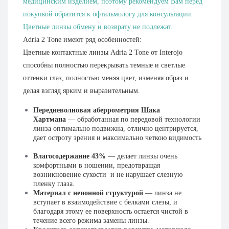
медицинским изделием, поэтому рекомендуем Вам перед
покупкой обратится к офтальмологу для консультации.
Цветные линзы обмену и возврату не подлежат.
Adria 2 Tone имеют ряд особенностей:
Цветные контактные линзы Adria 2 Tone от Interojo
способны полностью перекрывать темные и светлые
оттенки глаз, полностью меняя цвет, изменяя образ и
делая взгляд ярким и выразительным.
Передневолновая аберрометрия Шака
Хартмана
— обработанная по передовой технологии
линза оптимально подвижна, отлично центрируется,
дает остроту зрения и максимально четкою видимость
.
Влагосодержание 43%
— делает линзы очень
комфортными в ношении, предотвращая
возникновение сухости
и не нарушает слезную
пленку глаза.
Материал с неионной структурой
— линза не
вступает в взаимодействие с белками слезы, и
благодаря этому ее поверхность остается чистой в
течение всего режима замены линзы.