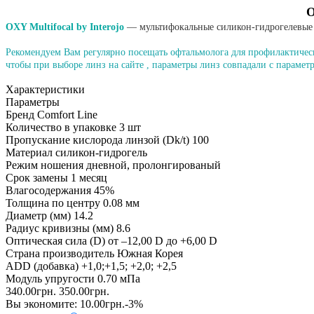
О
OXY Multifocal by Interojo
— мультифокальные силикон-гидрогелевые 
Рекомендуем Вам регулярно посещать офтальмолога для профилактическ
чтобы при выборе линз на сайте , параметры линз совпадали с параметр
Характеристики
Параметры
Бренд
Comfort Line
Количество в упаковке
3 шт
Пропускание кислорода линзой (Dk/t)
100
Материал
силикон-гидрогель
Режим ношения
дневной, пролонгированый
Срок замены
1 месяц
Влагосодержания
45%
Толщина по центру
0.08 мм
Диаметр (мм)
14.2
Радиус кривизны (мм)
8.6
Оптическая сила (D)
от –12,00 D до +6,00 D
Страна производитель
Южная Корея
ADD (добавка)
+1,0;+1,5; +2,0; +2,5
Модуль упругости
0.70 мПа
340.00грн.
350.00грн.
Вы экономите:
10.00грн.
-3%