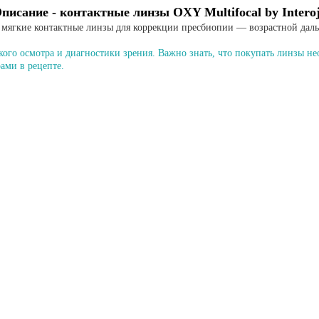
писание - к
онтактные линзы OXY Multifocal by Intero
мягкие контактные линзы для коррекции пресбиопии — возрастной дал
ого осмотра и диагностики зрения. Важно знать, что
покупать линзы нео
ами в рецепте.