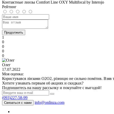
Контактные линзы Comfort Line OXY Multifocal by Interojo
Рейтинг
Продолжить
1
0
0
0
0
Олег
17.07.2022
Моя оценка:
Користувався лінзами О2О2, різницю не сильно помітив. Взяв т
Хотите узнавать первым об акциях и скидках?
Подпишитесь на нашу рассылку и покупайте с выгодой!
(093)227-58-99
info@onlinza.com
Связаться с нами