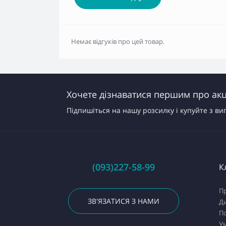
Немає відгуків про цей товар.
Хочете дізнаватися першим про акці
Підпишіться на нашу розсилку і купуйте з ви
(093)227-58-99
К
Пр
ЗВ'ЯЗАТИСЯ З НАМИ
Д
По
У