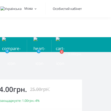
Мова
Особистий кабінет
0
0
0
0.00грн.
4.00грн.
25.00грн.
 заощаджуєте:
1.00грн.
-4%