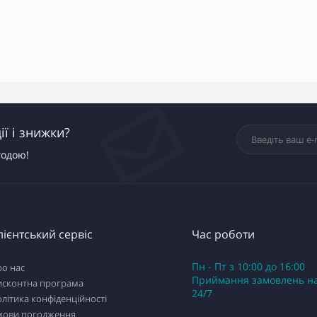
ї і знижки?
годою!
лієнтський сервіс
Час роботи
Пн - Пт з 10:00 до 16:00
о нас
Приймання замовлень на
исконтна програма
24/7
літика конфіденційності
мови погодження