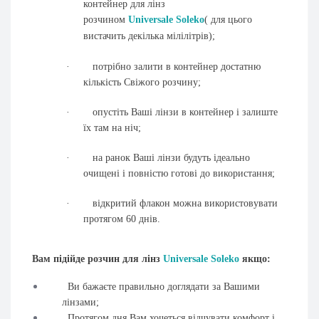
контейнер для лінз
розчином
Universale
Soleko
( для цього
вистачить декілька мілілітрів);
·
потрібно залити в контейнер достатню
кількість Свіжого розчину;
·
опустіть Ваші лінзи в контейнер і залиште
їх там на ніч;
·
на ранок Ваші лінзи будуть ідеально
очищені і повністю готові до використання;
·
відкритий флакон можна використовувати
протягом 60 днів.
Вам підійде розчин для лінз
Universale
Soleko
якщо:
Ви бажаєте правильно доглядати за Вашими
лінзами;
Протягом дня Вам хочеться відчувати комфорт і