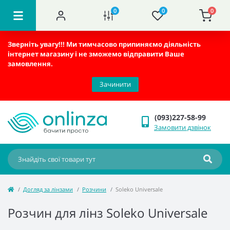
0
0
0
Зверніть увагу!!!
Ми тимчасово припиняємо діяльність
інтернет магазину і не зможемо відправити Ваше
замовлення.
Зачинити
(093)227-58-99
Замовити дзвінок
Догляд за лінзами
Розчини
Soleko Universale
Розчин для лінз Soleko Universale