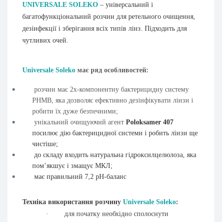
UNIVERSALE
SOLEKO
– універсальний і
багатофункціональний розчин для ретельного очищення,
дезінфекції і зберігання всіх типів лінз. Підходить для
чутливих очей.
Universale
Soleko
має ряд особливостей:
розчин має 2х-компонентну бактерицидну систему
РНМВ, яка дозволяє ефективно дезінфікувати лінзи і
робити їх дуже безпечними;
унікальний очищуючий агент
Poloksamer
407
посилює дію бактерицидної системи і робить лінзи ще
чистіше;
до складу входить натуральна гідроксилцелюлоза, яка
пом’якшує і змащує МКЛ;
має правильний 7,2
pH-баланс
Техніка використання розчину
Universale
Soleko
:
·
для початку необхідно сполоснути