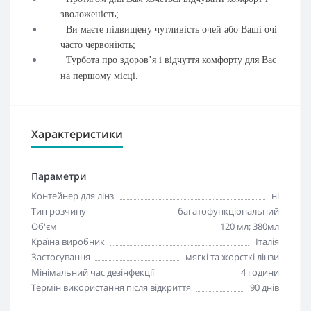
зволоженість;
Ви маєте підвищену чутливість очей або Ваші очі
часто червоніють;
Турбота про здоров’я і відчуття комфорту для Вас
на першому місці.
Характеристики
Параметри
Контейнер для лінз
ні
Тип розчину
багатофункціональний
Об'єм
120 мл; 380мл
Країна виробник
Італія
Застосування
мягкі та жорсткі лінзи
Мінімальний час дезінфекції
4 години
Термін використання після відкриття
90 днів