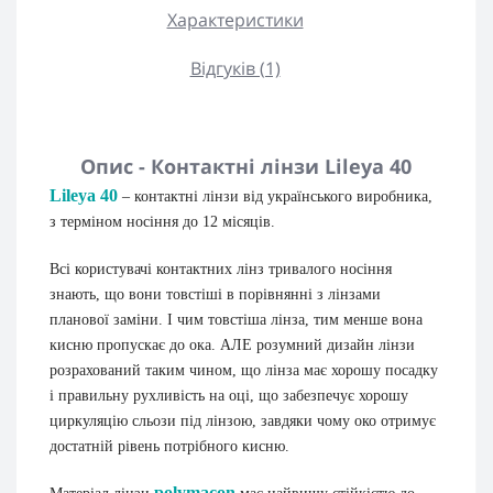
Характеристики
Відгуків (1)
Опис - Контактні лінзи Lileya 40
Lileya 40
– контактні лінзи від українського виробника,
з терміном носіння до 12 місяців.
Всі користувачі контактних лінз тривалого носіння
знають, що вони товстіші в порівнянні з лінзами
планової заміни. І чим товстіша лінза, тим менше вона
кисню пропускає до ока. АЛЕ розумний дизайн лінзи
розрахований таким чином, що лінза має хорошу посадку
і правильну рухливість на оці, що забезпечує хорошу
циркуляцію сльози під лінзою, завдяки чому око отримує
достатній рівень потрібного кисню.
polymacon