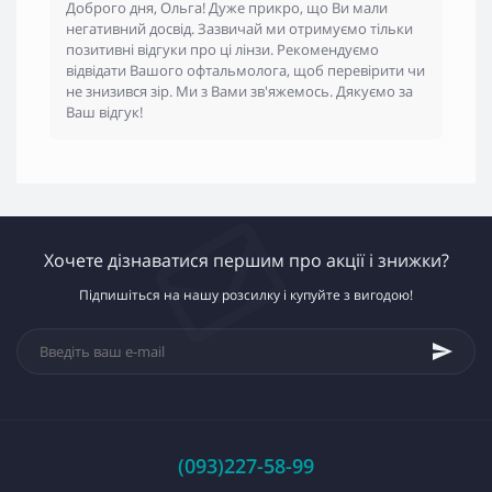
Доброго дня, Ольга! Дуже прикро, що Ви мали
негативний досвід. Зазвичай ми отримуємо тільки
позитивні відгуки про ці лінзи. Рекомендуємо
відвідати Вашого офтальмолога, щоб перевірити чи
не знизився зір. Ми з Вами зв'яжемось. Дякуємо за
Ваш відгук!
Хочете дізнаватися першим про акції і знижки?
Підпишіться на нашу розсилку і купуйте з вигодою!
(093)227-58-99