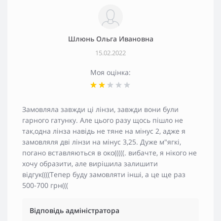
Шлюнь Ольга Ивановна
15.02.2022
Моя оцінка:
Замовляла завжди ці лінзи, завжди вони були
гарного гатунку. Але цього разу щось пішло не
так,одна лінза навідь не тяне на мінус 2, адже я
замовляля дві лінзи на мінус 3,25. Дуже м"ягкі,
погано вставляються в око(((((. вибачте, я нікого не
хочу образити, але вирішила залишити
відгук((((Тепер буду замовляти інші, а це ще раз
500-700 грн(((
Відповідь адміністратора