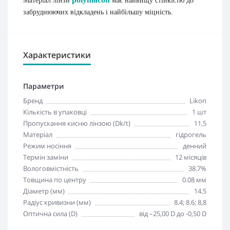
Матеріал лінзи
має найвищу стійкістю до
забруднюючих відкладень і найбільшу міцність.
Характеристики
Параметри
Бренд
Likon
Кількість в упаковці
1 шт
Пропускання кисню лінзою (Dk/t)
11,5
Матеріал
гідрогель
Режим носіння
денний
Термін заміни
12 місяців
Вологовмістність
38.7%
Товщина по центру
0.08 мм
Діаметр (мм)
14.5
Радіус кривизни (мм)
8.4; 8.6; 8,8
Оптична сила (D)
від –25,00 D до -0,50 D