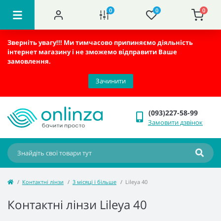
0
0
0
Зверніть увагу!!!
Ми тимчасово припиняємо діяльність
інтернет магазину і не зможемо відправити Ваше
замовлення.
Зачинити
(093)227-58-99
Замовити дзвінок
Контактні лінзи
3 місяці і більше
Lileya 40
Контактні лінзи Lileya 40