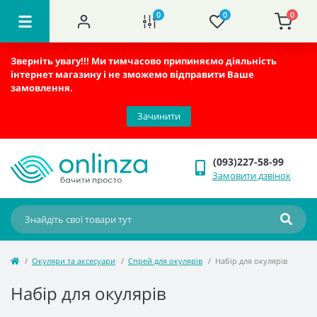
0
0
0
Зверніть увагу!!!
Ми тимчасово припиняємо діяльність
інтернет магазину і не зможемо відправити Ваше
замовлення.
Зачинити
(093)227-58-99
Замовити дзвінок
Окуляри та аксесуари
Спрей для окулярів
Набір для окулярів
Набір для окулярів