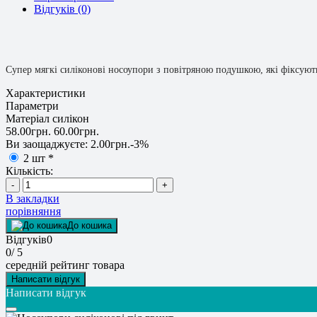
Відгуків (0)
Супер мягкі силіконові носоупори з повітряною подушкою, які фіксують
Характеристики
Параметри
Матеріал
силікон
58.00грн.
60.00грн.
Ви заощаджуєте:
2.00грн.
-3%
2 шт
*
Кількість:
-
+
В закладки
порівняння
До кошика
Відгуків
0
0
/ 5
середній рейтинг товара
Написати відгук
Написати відгук