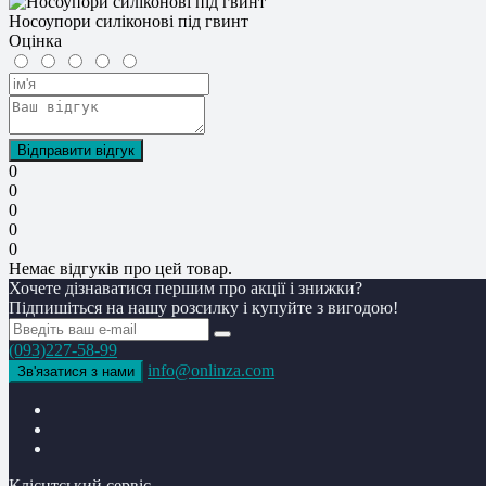
Носоупори силіконові під гвинт
Оцінка
Відправити відгук
0
0
0
0
0
Немає відгуків про цей товар.
Хочете дізнаватися першим про акції і знижки?
Підпишіться на нашу розсилку і купуйте з вигодою!
(093)227-58-99
info@onlinza.com
Зв'язатися з нами
Клієнтський сервіс