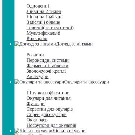
Контактні лінзи
Одноденні
Лінзи на 2 тижні
Лінзи на 1 місяць
3 місяці і більше
Торичні(астигматичні)
Мультифокальні
Кольорові
Догляд за лінзами
Догляд за лінзами
Розчини
Пероксидні системи
Ферментні таблетки
Зволожуючі краплі
Аксесуари
Окуляри та аксесуари
Окуляри та аксесуари
Шнурки и фіксатори
Окуляри для читання
Футляри
Серветки для окулярів
Спрей для окулярів
Окклюдер
Носоупори для окулярів
Лінзи в окуляри