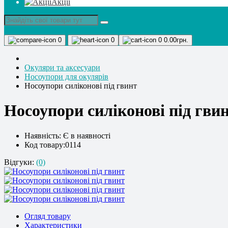
Акції
0
0
0
0.00грн.
Окуляри та аксесуари
Носоупори для окулярів
Носоупори силіконові під гвинт
Носоупори силіконові під гви
Наявність:
Є в наявності
Код товару:0114
Відгуки:
(0)
Огляд товару
Характеристики