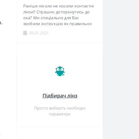
Раніше ніколи не носили контактні
лінзи? Страшно доторкнутись до
ока? Ми спеціально для Вас
и.
зробили інструкцію як правильно
одягнути і зняти лінзи...
05.01.2021
Підбирач лінз
Просто виберіть необхідні
параметри
а