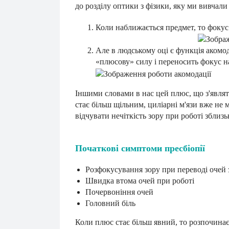
до розділу оптики з фізики, яку ми вивчал
Коли наближається п
Але в людському оці є функція акомо
«плюсову» силу і переносить фокус на 
Іншими словами в нас цей плюс, що з'являт
стає більш щільним, циліарні м'язи вже н
відчувати нечіткість зору при роботі зблизь
Початкові симптоми пресбіопії
Розфокусування зору при переводі очей з
Швидка втома очей при роботі
Почервоніння очей
Головний біль
Коли плюс стає більш явний, то розпочинаєт