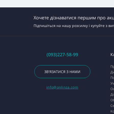
Хочете дізнаватися першим про акці
Підпишіться на нашу розсилку і купуйте з ви
(093)227-58-99
К
Пр
ЗВ'ЯЗАТИСЯ З НАМИ
Д
По
У
info@onlinza.com
О
До
О
Се
К