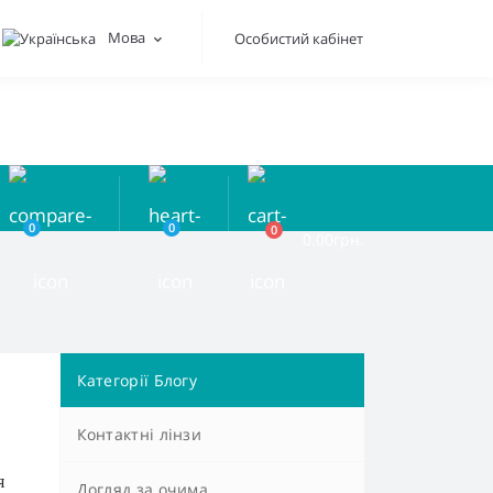
Мова
Особистий кабінет
0
0
0
0.00грн.
Категорії Блогу
Контактні лінзи
я
Догляд за очима