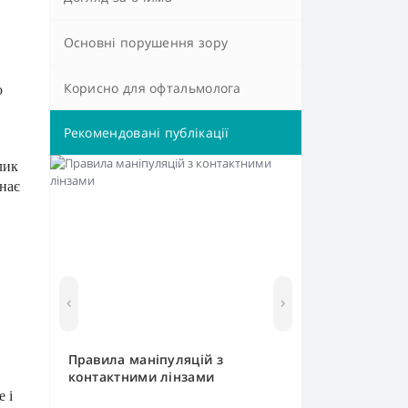
Основні порушення зору
ку
Корисно для офтальмолога
ю
Рекомендовані публікації
лик
нає
‹
›
Правила маніпуляцій з
контактними лінзами
 і