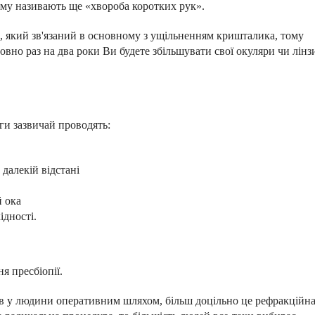
ему називають ще «хвороба коротких рук».
с, який зв'язаний в основному з ущільненням кришталика, тому
вно раз на два роки Ви будете збільшувати свої окуляри чи лінз
ги зазвичай проводять:
 далекій відстані
 ока
ідності.
я пресбіопії.
ів у людини оперативним шляхом, більш доцільно це рефракційн