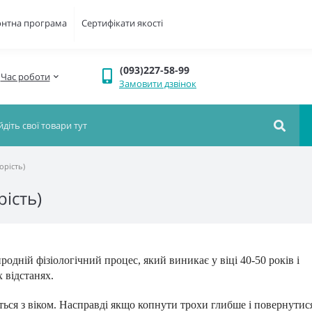
онтна програма
Сертифікати якості
(093)227-58-99
Час роботи
Замовити дзвінок
орість)
рість)
родній фізіологічний процес, який виникає у віці 40-50 років і
 відстанях.
ться з віком. Насправді якщо копнути трохи глибше і повернутис