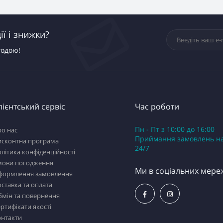
ї і знижки?
годою!
лієнтський сервіс
Час роботи
Пн - Пт з 10:00 до 16:00
о нас
Приймання замовлень на
исконтна програма
24/7
літика конфіденційності
мови погодження
Ми в соціальних мере
формлення замовлення
ставка та оплата
бмін та повернення
ртифікати якості
онтакти