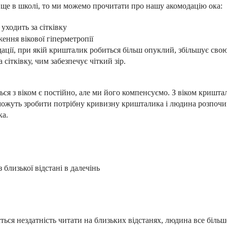
и ще в школі, то ми можемо прочитати про нашу акомодацію ока:
редмет, то фокус уходить за сітків
дації, при якій кришталик робиться більш опуклий, збільшує сво
сітківку, чим забезпечує чіткий зір.
ься з віком є постійно, але ми його компенсуємо. З віком кришта
е можуть зробити потрібну кривизну кришталика і людина розпочи
ка.
 близької відстані в далечінь
ься нездатність читати на близьких відстанях, людина все більше