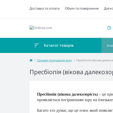
Доставка та оплата
Обмін та повернення
Диск
Каталог товарів
Основні порушення зору
Пресбіопія (вікова далекоз
Пресбіопія (вікова далекозо
Пресбіопія (вікова далекозорість)
– це при
проявляється погіршенням зору на близьких
Багато хто думає, що це плюс який появляє