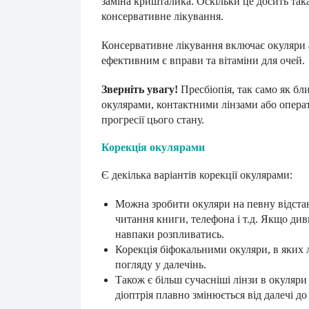
заміна кришталика. Оскільки це досить так
консервативне лікування.
Консервативне лікування включає окуляри а
ефективним є вправи та вітаміни для очей.
Зверніть увагу!
Пресбіопія, так само як бли
окулярами, контактними лінзами або опера
прогресії цього стану.
Корекція окулярами
Є декілька варіантів корекції окулярами:
Можна зробити окуляри на певну відстан
читання книги, телефона і т.д. Якщо див
навпаки розпливатись.
Корекція біфокальними окуляри, в яких л
погляду у далечінь.
Також є більш сучасніші лінзи в окуляри
діоптрія плавно змінюється від далечі до