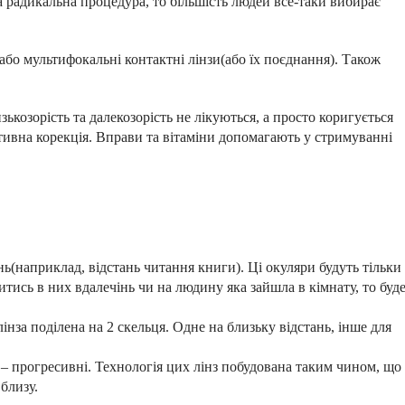
а радикальна процедура, то більшість людей все-таки вибирає
бо мультифокальні контактні лінзи(або їх поєднання). Також
зькозорість та далекозорість не лікуються, а просто коригується
тивна корекція. Вправи та вітаміни допомагають у стримуванні
ь(наприклад, відстань читання книги). Ці окуляри будуть тільки
итись в них вдалечінь чи на людину яка зайшла в кімнату, то буд
інза поділена на 2 скельця. Одне на близьку відстань, інше для
 – прогресивні. Технологія цих лінз побудована таким чином, що
 близу.